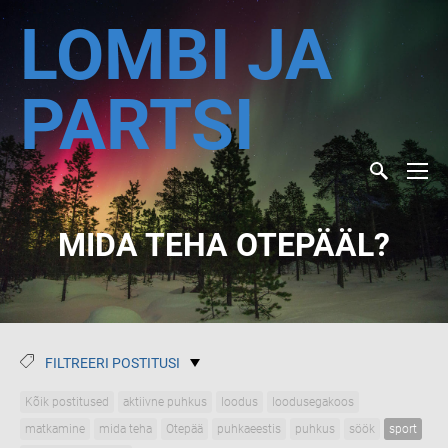
LOMBI JA
PARTSI
MIDA TEHA OTEPÄÄL?
FILTREERI POSTITUSI
Kõik postitused
aktiivne puhkus
loodus
loodusegakoos
matkamine
mida teha
Otepää
puhkaeestis
puhkus
söök
sport