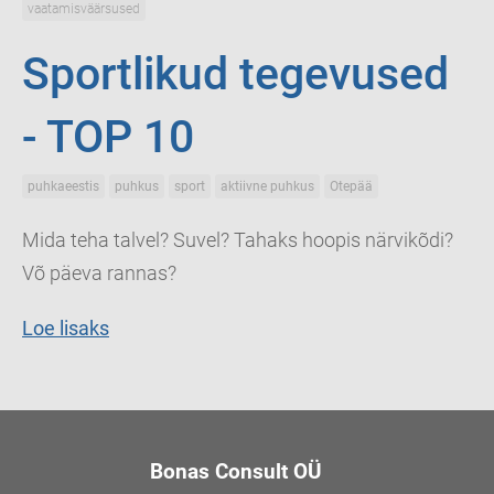
vaatamisväärsused
Sportlikud tegevused
- TOP 10
puhkaeestis
puhkus
sport
aktiivne puhkus
Otepää
Mida teha talvel? Suvel? Tahaks hoopis närvikõdi?
Võ päeva rannas?
Loe lisaks
Bonas Consult OÜ